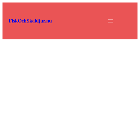
Hoppa
till
innehåll
FiskOchSkaldjur.nu