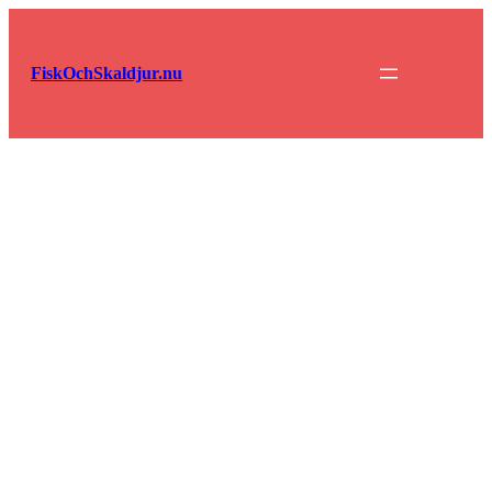
Hoppa
till
innehåll
FiskOchSkaldjur.nu