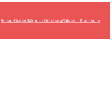
Recept
Guider
Räkpris i Göteborg
Räkpris i Stockholm