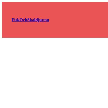
Hoppa
till
innehåll
FiskOchSkaldjur.nu