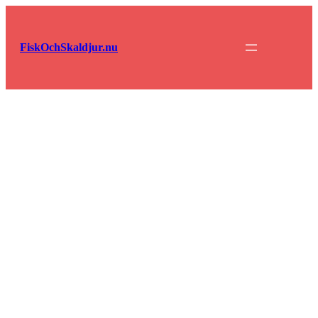
Hoppa
till
innehåll
FiskOchSkaldjur.nu