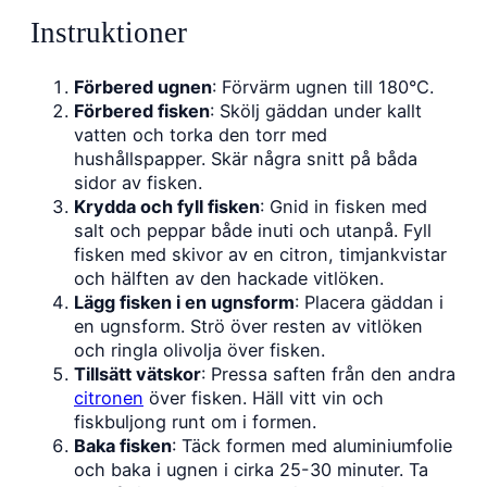
Instruktioner
Förbered ugnen
: Förvärm ugnen till 180°C.
Förbered fisken
: Skölj gäddan under kallt
vatten och torka den torr med
hushållspapper. Skär några snitt på båda
sidor av fisken.
Krydda och fyll fisken
: Gnid in fisken med
salt och peppar både inuti och utanpå. Fyll
fisken med skivor av en citron, timjankvistar
och hälften av den hackade vitlöken.
Lägg fisken i en ugnsform
: Placera gäddan i
en ugnsform. Strö över resten av vitlöken
och ringla olivolja över fisken.
Tillsätt vätskor
: Pressa saften från den andra
citronen
över fisken. Häll vitt vin och
fiskbuljong runt om i formen.
Baka fisken
: Täck formen med aluminiumfolie
och baka i ugnen i cirka 25-30 minuter. Ta