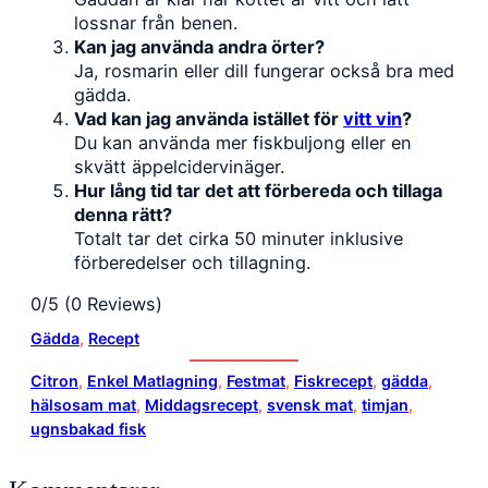
lossnar från benen.
Kan jag använda andra örter?
Ja, rosmarin eller dill fungerar också bra med
gädda.
Vad kan jag använda istället för
vitt vin
?
Du kan använda mer fiskbuljong eller en
skvätt äppelcidervinäger.
Hur lång tid tar det att förbereda och tillaga
denna rätt?
Totalt tar det cirka 50 minuter inklusive
förberedelser och tillagning.
0/5
(0 Reviews)
Gädda
, 
Recept
Citron
, 
Enkel Matlagning
, 
Festmat
, 
Fiskrecept
, 
gädda
, 
hälsosam mat
, 
Middagsrecept
, 
svensk mat
, 
timjan
, 
ugnsbakad fisk