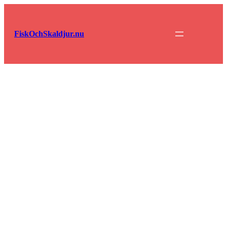
Hoppa
till
innehåll
FiskOchSkaldjur.nu