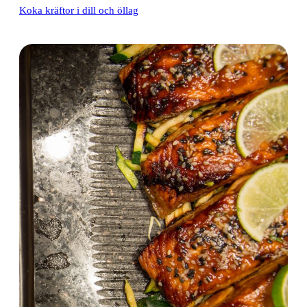
Koka kräftor i dill och öllag