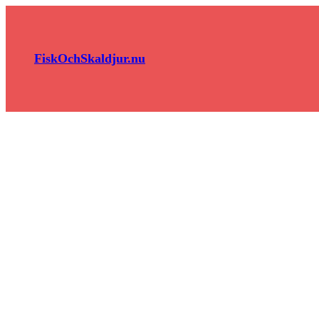
Hoppa
till
innehåll
FiskOchSkaldjur.nu