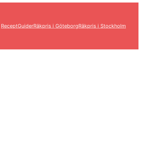
Recept
Guider
Räkpris i Göteborg
Räkpris i Stockholm