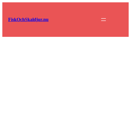
Hoppa
till
innehåll
FiskOchSkaldjur.nu