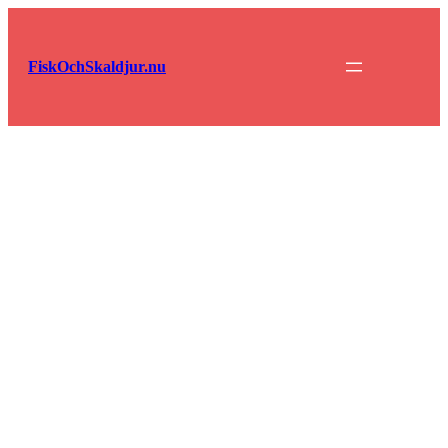
Hoppa
till
innehåll
FiskOchSkaldjur.nu