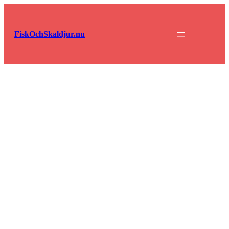
Hoppa
till
innehåll
FiskOchSkaldjur.nu