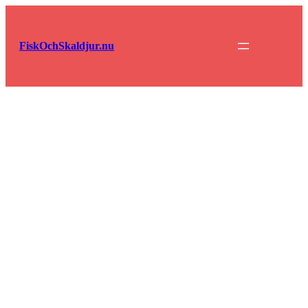
Hoppa
till
innehåll
FiskOchSkaldjur.nu