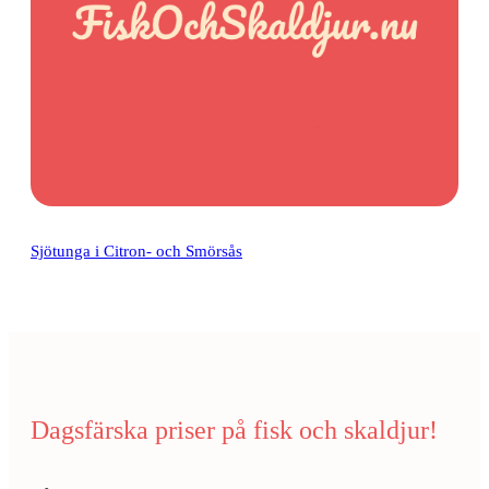
Sjötunga i Citron- och Smörsås
Dagsfärska priser på fisk och skaldjur!