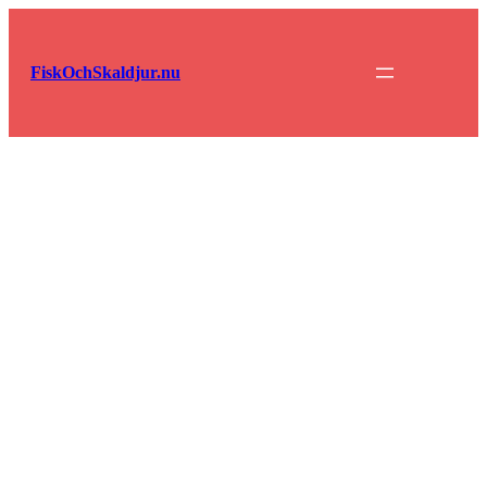
Hoppa
till
innehåll
FiskOchSkaldjur.nu