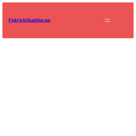
Hoppa
till
innehåll
FiskOchSkaldjur.nu