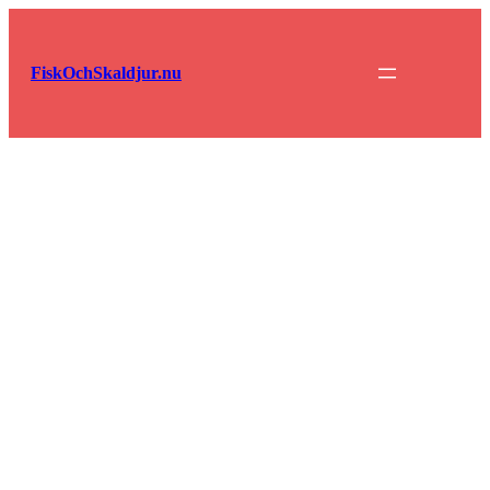
Hoppa
till
innehåll
FiskOchSkaldjur.nu