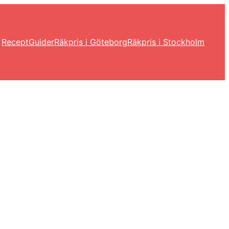
Recept
Guider
Räkpris i Göteborg
Räkpris i Stockholm