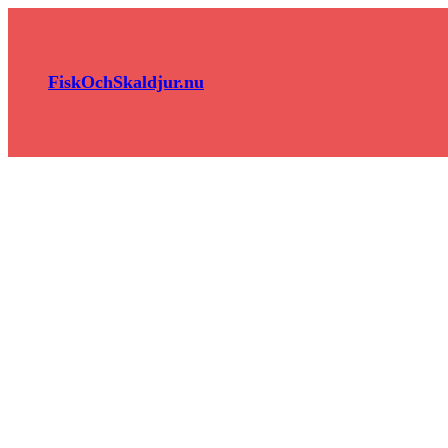
Hoppa
till
innehåll
FiskOchSkaldjur.nu