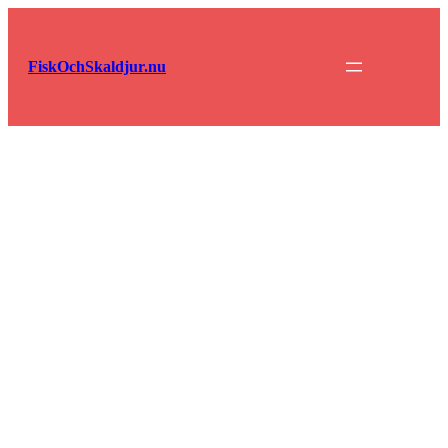
Hoppa
till
innehåll
FiskOchSkaldjur.nu